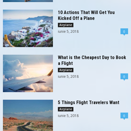
10 Actions That Will Get You
Kicked Off a Plane
Airplane
iunie 5, 2018
0
What is the Cheapest Day to Book
a Flight
Airplane
iunie 5, 2018
0
5 Things Flight Travelers Want
Airplane
iunie 5, 2018
0