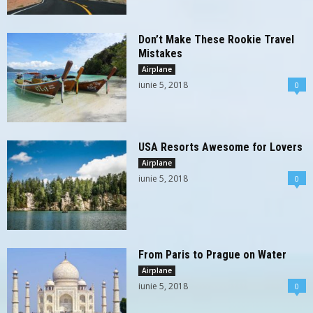
Don’t Make These Rookie Travel
Mistakes
Airplane
iunie 5, 2018
0
USA Resorts Awesome for Lovers
Airplane
iunie 5, 2018
0
From Paris to Prague on Water
Airplane
iunie 5, 2018
0